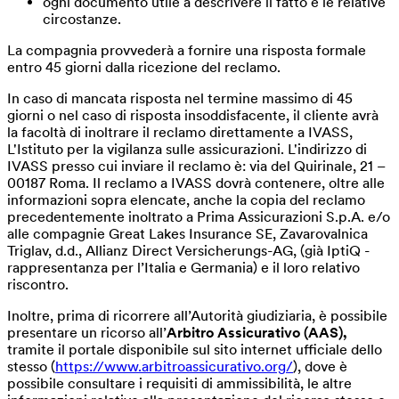
ogni documento utile a descrivere il fatto e le relative
circostanze.
La compagnia provvederà a fornire una risposta formale
entro 45 giorni dalla ricezione del reclamo.
In caso di mancata risposta nel termine massimo di 45
giorni o nel caso di risposta insoddisfacente, il cliente avrà
la facoltà di inoltrare il reclamo direttamente a IVASS,
L'Istituto per la vigilanza sulle assicurazioni. L'indirizzo di
IVASS presso cui inviare il reclamo è: via del Quirinale, 21 –
00187 Roma. Il reclamo a IVASS dovrà contenere, oltre alle
informazioni sopra elencate, anche la copia del reclamo
precedentemente inoltrato a Prima Assicurazioni S.p.A. e/o
alle compagnie Great Lakes Insurance SE, Zavarovalnica
Triglav, d.d., Allianz Direct Versicherungs-AG, (già IptiQ -
rappresentanza per l’Italia e Germania) e il loro relativo
riscontro.
Inoltre, prima di ricorrere all’Autorità giudiziaria, è possibile
presentare un ricorso all’
Arbitro Assicurativo (AAS),
tramite il portale disponibile sul sito internet ufficiale dello
stesso (
https://www.arbitroassicurativo.org/
), dove è
possibile consultare i requisiti di ammissibilità, le altre