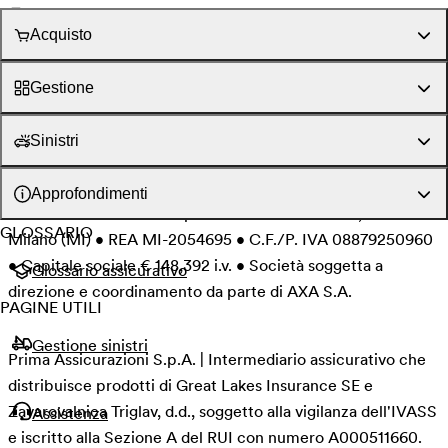
Segui Prima Assicurazioni su Instagram
Acquisto
Segui Prima Assicurazioni su Facebook
Segui Prima Assicurazioni su LinkedIn
Gestione
Informativa Privacy
Set Informativi & MUP
Informativa Area Riservata
Condizioni del servizio
Sinistri
Cookie policy
Security policy
Arbitro Assicurativo
Informativa clienti iptiQ
Approfondimenti
© Prima Assicurazioni S.p.A. • Piazzale Loreto 17, 20131
GLOSSARIO
Milano (MI) • REA MI-2054695 • C.F./P. IVA 08879250960
• Capitale sociale € 148,392 i.v. • Società soggetta a
Glossario assicurativo
direzione e coordinamento da parte di AXA S.A.
PAGINE UTILI
Gestione sinistri
Prima Assicurazioni S.p.A. | Intermediario assicurativo che
distribuisce prodotti di Great Lakes Insurance SE e
Zavarovalnica Triglav, d.d., soggetto alla vigilanza dell'IVASS
Assistenza
e iscritto alla Sezione A del RUI con numero A000511660.