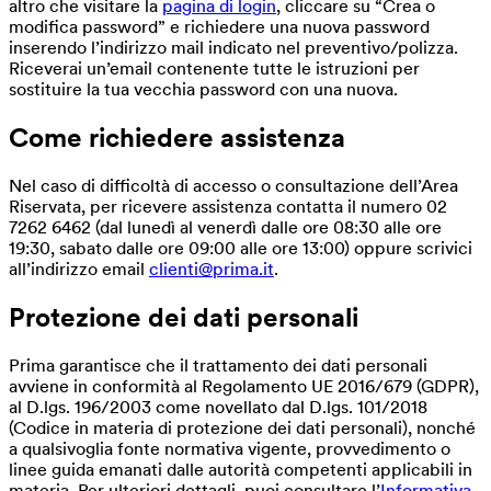
altro che visitare la
pagina di login
, cliccare su “Crea o
modifica password” e richiedere una nuova password
inserendo l’indirizzo mail indicato nel preventivo/polizza.
Riceverai un’email contenente tutte le istruzioni per
sostituire la tua vecchia password con una nuova.
Come richiedere assistenza
Nel caso di difficoltà di accesso o consultazione dell’Area
Riservata, per ricevere assistenza contatta il numero 02
7262 6462 (dal lunedì al venerdì dalle ore 08:30 alle ore
19:30, sabato dalle ore 09:00 alle ore 13:00) oppure scrivici
all’indirizzo email
clienti@prima.it
.
Protezione dei dati personali
Prima garantisce che il trattamento dei dati personali
avviene in conformità al Regolamento UE 2016/679 (GDPR),
al D.lgs. 196/2003 come novellato dal D.lgs. 101/2018
(Codice in materia di protezione dei dati personali), nonché
a qualsivoglia fonte normativa vigente, provvedimento o
linee guida emanati dalle autorità competenti applicabili in
materia. Per ulteriori dettagli, puoi consultare l’
Informativa