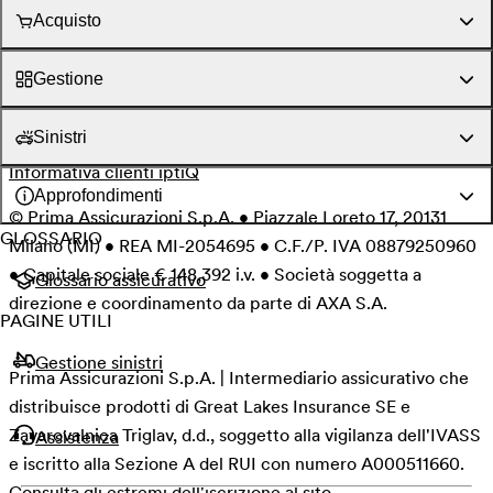
Segui Prima Assicurazioni su Instagram
Acquisto
Segui Prima Assicurazioni su Facebook
Segui Prima Assicurazioni su LinkedIn
Gestione
Informativa Privacy
Set Informativi & MUP
Informativa Area Riservata
Condizioni del servizio
Sinistri
Cookie policy
Security policy
Arbitro Assicurativo
Informativa clienti iptiQ
Approfondimenti
© Prima Assicurazioni S.p.A. • Piazzale Loreto 17, 20131
GLOSSARIO
Milano (MI) • REA MI-2054695 • C.F./P. IVA 08879250960
• Capitale sociale € 148,392 i.v. • Società soggetta a
Glossario assicurativo
direzione e coordinamento da parte di AXA S.A.
PAGINE UTILI
Gestione sinistri
Prima Assicurazioni S.p.A. | Intermediario assicurativo che
distribuisce prodotti di Great Lakes Insurance SE e
Zavarovalnica Triglav, d.d., soggetto alla vigilanza dell'IVASS
Assistenza
e iscritto alla Sezione A del RUI con numero A000511660.
Consulta gli estremi dell'iscrizione al sito