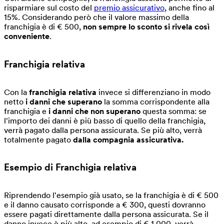
risparmiare sul costo del
premio assicurativo
, anche fino al
15%. Considerando però che il valore massimo della
franchigia è di € 500,
non sempre lo sconto si rivela così
conveniente
.
Franchigia relativa
Con la
franchigia relativa
invece si differenziano in modo
netto
i danni che superano
la somma corrispondente alla
franchigia e
i danni che non superano
questa somma: se
l'importo dei danni è più basso di quello della franchigia,
verrà pagato dalla persona assicurata. Se più alto, verrà
totalmente pagato
dalla compagnia assicurativa.
Esempio di
Franchigia relativa
Riprendendo l'esempio già usato, se la franchigia è di € 500
e il danno causato corrisponde a € 300, questi dovranno
essere pagati direttamente dalla persona assicurata. Se il
danno invece è più alto, ad esempio di € 1.000, verrà