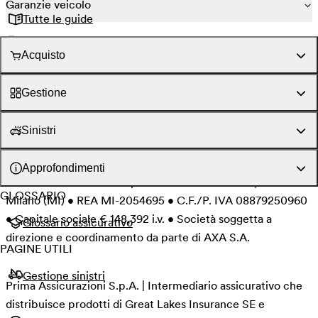
Garanzie veicolo
Tutte le guide
Segui Prima Assicurazioni su Instagram
Acquisto
Segui Prima Assicurazioni su Facebook
Segui Prima Assicurazioni su LinkedIn
Gestione
Informativa Privacy
Set Informativi & MUP
Informativa Area Riservata
Condizioni del servizio
Sinistri
Cookie policy
Security policy
Arbitro Assicurativo
Informativa clienti iptiQ
Approfondimenti
© Prima Assicurazioni S.p.A. • Piazzale Loreto 17, 20131
GLOSSARIO
Milano (MI) • REA MI-2054695 • C.F./P. IVA 08879250960
• Capitale sociale € 148,392 i.v. • Società soggetta a
Glossario assicurativo
direzione e coordinamento da parte di AXA S.A.
PAGINE UTILI
Gestione sinistri
Prima Assicurazioni S.p.A. | Intermediario assicurativo che
distribuisce prodotti di Great Lakes Insurance SE e